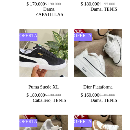
$
170.000
$
180.000
$
190.000
$
195.000
Dama
,
Dama
,
TENIS
ZAPATILLAS
OFERTA
OFERTA
Puma Suede XL
Dior Plataforma
$
180.000
$
160.000
$
190.000
$
185.000
Caballero
,
TENIS
Dama
,
TENIS
OFERTA
OFERTA