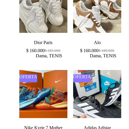
Dior Paris
Alo
$
160.000
$
160.000
$
185.000
$
180.000
Dama
,
TENIS
Dama
,
TENIS
OFERTA
OFERTA
Nike Kyrie 7 Mother
Adidas Adistar