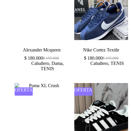
Alexander Mcqueen
Nike Cortez Textile
$
180.000
$
180.000
$
195.000
$
195.000
Caballero
,
Dama
,
Caballero
,
TENIS
TENIS
OFERTA
OFERTA