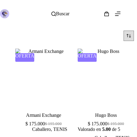
Buscar
OFERTA
OFERTA
Armani Exchange
Hugo Boss
$
175.000
$
175.000
$
195.000
$
195.000
Caballero
,
TENIS
Valorado en
5.00
de 5