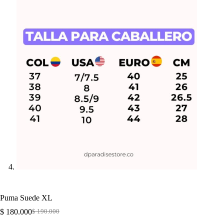
Puma Suede XL
$
180.000
$
190.000
Original
Current