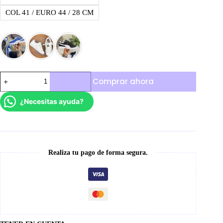
COL 41 / EURO 44 / 28 CM
Puma
Comprar ahora
Suede
XL
cantidad
¿Necesitas ayuda?
Realiza tu pago de forma segura.