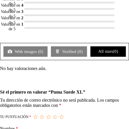
de 5
Valorado en
4
de 5
Valorado en
3
de 5
Valorado en
2
de 5
Valorado en
1
de 5
All stars(
0
)
With images (
0
)
Verified (
0
)
No hay valoraciones aún.
Sé el primero en valorar “Puma Suede XL”
Tu dirección de correo electrónico no será publicada.
Los campos
obligatorios están marcados con
*
TU PUNTUACIÓN
*
Nombre
*