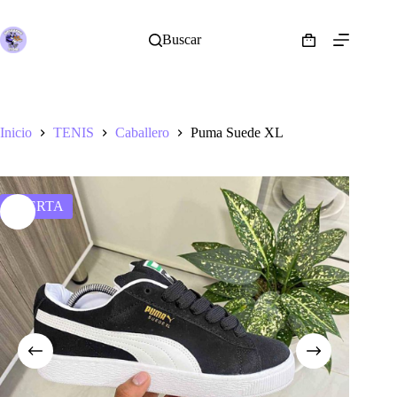
Saltar
al
contenido
Buscar
Shopping
cart
Inicio
TENIS
Caballero
Puma Suede XL
OFERTA