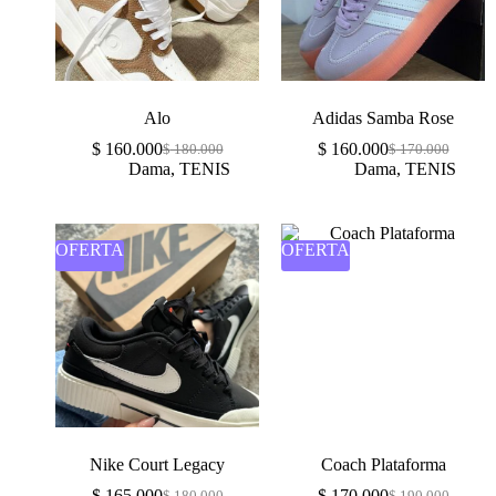
Alo
Adidas Samba Rose
$
160.000
$
160.000
$
180.000
$
170.000
Dama
,
TENIS
Dama
,
TENIS
OFERTA
OFERTA
Nike Court Legacy
Coach Plataforma
$
165.000
$
170.000
$
180.000
$
190.000