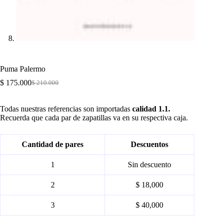
Puma Palermo
$
175.000
$
210.000
Original
Current
price
price
was:
is:
Todas nuestras referencias son importadas
calidad 1.1.
$ 210.000.
$ 175.000.
Recuerda que cada par de zapatillas va en su respectiva caja.
Cantidad de pares
Descuentos
1
Sin descuento
2
$ 18,000
3
$ 40,000