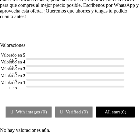
para que compres al mejor precio posible. Escríbenos por WhatsApp y
aprovecha esta oferta. ¡Queremos que ahorres y tengas tu pedido
cuanto antes!
Valoraciones
Valorado en
5
de 5
Valorado en
4
de 5
Valorado en
3
de 5
Valorado en
2
de 5
Valorado en
1
de 5
With images (
0
)
Verified (
0
)
All stars(
0
)
No hay valoraciones aún.