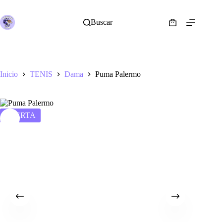
Saltar
al
contenido
Buscar
Shopping
cart
Inicio
TENIS
Dama
Puma Palermo
OFERTA