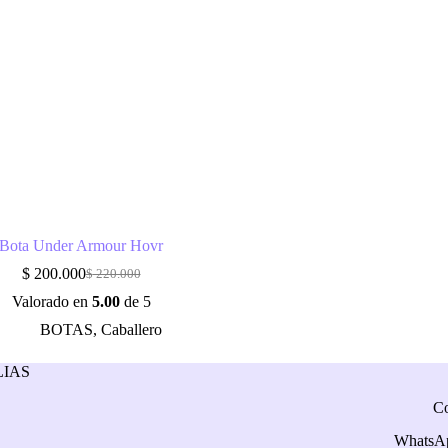
Bota Under Armour Hovr
$
200.000
$
220.000
Valorado en
5.00
de 5
BOTAS
,
Caballero
IAS
Co
WhatsA