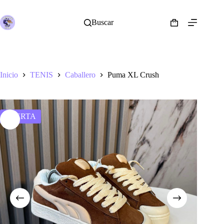
Saltar
al
contenido
Buscar
Shopping
cart
Inicio
TENIS
Caballero
Puma XL Crush
OFERTA