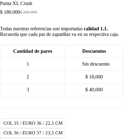
Puma XL Crush
$
180.000
$
205.000
Original
Current
price
price
was:
is:
Todas nuestras referencias son importadas
calidad 1.1.
$ 205.000.
$ 180.000.
Recuerda que cada par de zapatillas va en su respectiva caja.
Cantidad de pares
Descuentos
1
Sin descuento
2
$ 18,000
3
$ 40,000
COL 35 / EURO 36 / 22,5 CM
COL 36 / EURO 37 / 23,5 CM