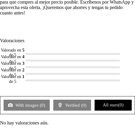
para que compres al mejor precio posible. Escríbenos por WhatsApp y
aprovecha esta oferta. ¡Queremos que ahorres y tengas tu pedido
cuanto antes!
Valoraciones
Valorado en
5
de 5
Valorado en
4
de 5
Valorado en
3
de 5
Valorado en
2
de 5
Valorado en
1
de 5
All stars(
0
)
With images (
0
)
Verified (
0
)
No hay valoraciones aún.