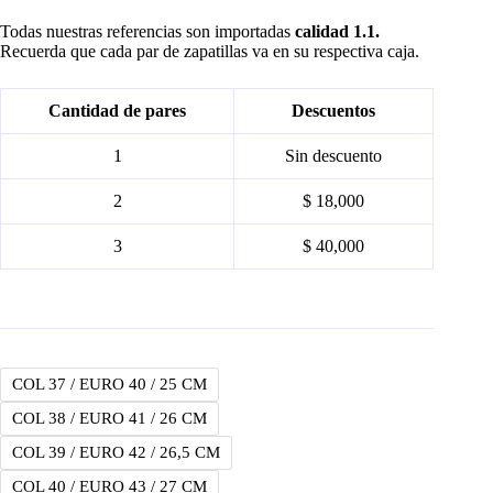
price
price
was:
is:
Todas nuestras referencias son importadas
calidad 1.1.
$ 195.000.
$ 180.000.
Recuerda que cada par de zapatillas va en su respectiva caja.
Cantidad de pares
Descuentos
1
Sin descuento
2
$ 18,000
3
$ 40,000
COL 37 / EURO 40 / 25 CM
COL 38 / EURO 41 / 26 CM
COL 39 / EURO 42 / 26,5 CM
COL 40 / EURO 43 / 27 CM