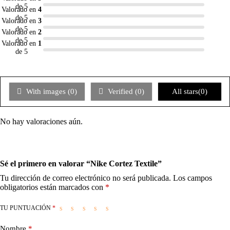
de 5
Valorado en
4
de 5
Valorado en
3
de 5
Valorado en
2
de 5
Valorado en
1
de 5
With images (
0
)
Verified (
0
)
All stars(
0
)
No hay valoraciones aún.
Sé el primero en valorar “Nike Cortez Textile”
Tu dirección de correo electrónico no será publicada.
Los campos
obligatorios están marcados con
*
TU PUNTUACIÓN
*
Nombre
*