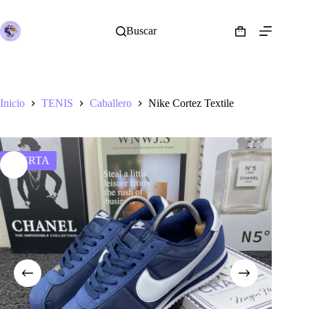
Saltar
al
contenido
Buscar
Shopping
cart
Inicio
TENIS
Caballero
Nike Cortez Textile
OFERTA