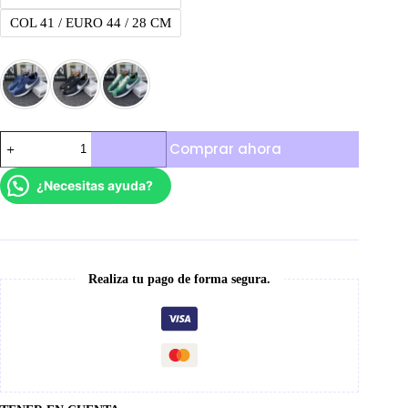
COL 41 / EURO 44 / 28 CM
Nike
Comprar ahora
Cortez
Textile
cantidad
¿Necesitas ayuda?
Realiza tu pago de forma segura.