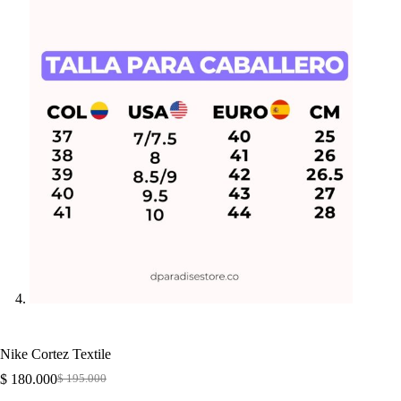
Nike Cortez Textile
$
180.000
$
195.000
Original
Current