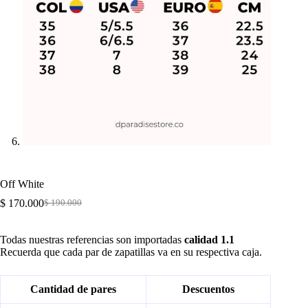
Off White
$
170.000
$
190.000
Original
Current
price
price
was:
is:
Todas nuestras referencias son importadas
calidad 1.1
$ 190.000.
$ 170.000.
Recuerda que cada par de zapatillas va en su respectiva caja.
Cantidad de pares
Descuentos