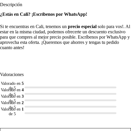
Descripción
¿Estás en Cali? ¡Escríbenos por WhatsApp!
Si te encuentras en Cali, tenemos un
precio especial
solo para vos!. Al
estar en la misma ciudad, podemos ofrecerte un descuento exclusivo
para que compres al mejor precio posible. Escríbenos por WhatsApp y
aprovecha esta oferta. ¡Queremos que ahorres y tengas tu pedido
cuanto antes!
Valoraciones
Valorado en
5
de 5
Valorado en
4
de 5
Valorado en
3
de 5
Valorado en
2
de 5
Valorado en
1
de 5