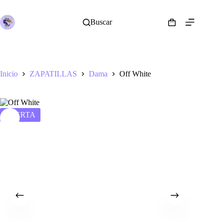
Saltar
al
contenido
Buscar
Shopping
cart
Inicio
ZAPATILLAS
Dama
Off White
OFERTA