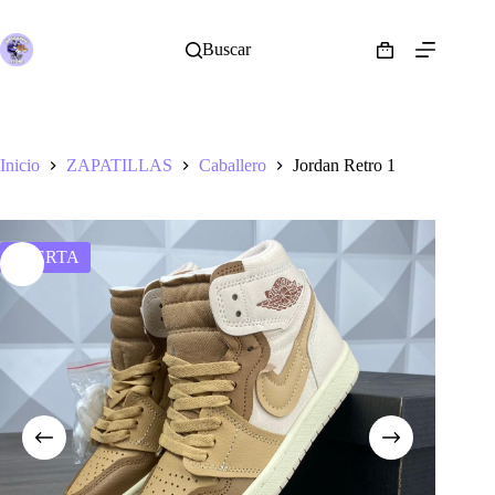
Saltar
al
contenido
Buscar
Shopping
cart
Inicio
ZAPATILLAS
Caballero
Jordan Retro 1
OFERTA