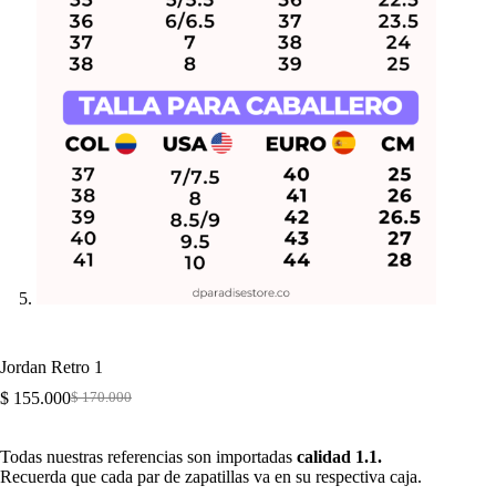
Jordan Retro 1
$
155.000
$
170.000
Original
Current
price
price
was:
is:
Todas nuestras referencias son importadas
calidad 1.1.
$ 170.000.
$ 155.000.
Recuerda que cada par de zapatillas va en su respectiva caja.