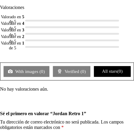
Valoraciones
Valorado en
5
de 5
Valorado en
4
de 5
Valorado en
3
de 5
Valorado en
2
de 5
Valorado en
1
de 5
All stars(
0
)
With images (
0
)
Verified (
0
)
No hay valoraciones aún.
Sé el primero en valorar “Jordan Retro 1”
Tu dirección de correo electrónico no será publicada.
Los campos
obligatorios están marcados con
*