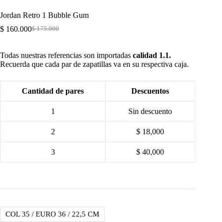
Jordan Retro 1 Bubble Gum
$
160.000
$
175.000
Original
Current
price
price
was:
is:
Todas nuestras referencias son importadas
calidad 1.1.
$ 175.000.
$ 160.000.
Recuerda que cada par de zapatillas va en su respectiva caja.
Cantidad de pares
Descuentos
1
Sin descuento
2
$ 18,000
3
$ 40,000
COL 35 / EURO 36 / 22,5 CM