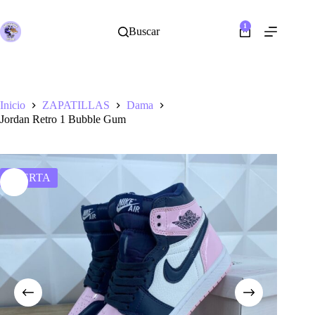
Saltar
al
1
contenido
Buscar
Shopping
cart
Inicio
ZAPATILLAS
Dama
Jordan Retro 1 Bubble Gum
OFERTA