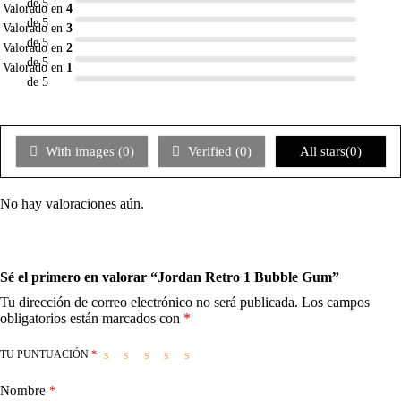
de 5
Valorado en
4
de 5
Valorado en
3
de 5
Valorado en
2
de 5
Valorado en
1
de 5
With images (
0
)
Verified (
0
)
All stars(
0
)
No hay valoraciones aún.
Sé el primero en valorar “Jordan Retro 1 Bubble Gum”
Tu dirección de correo electrónico no será publicada.
Los campos
obligatorios están marcados con
*
TU PUNTUACIÓN
*
Nombre
*