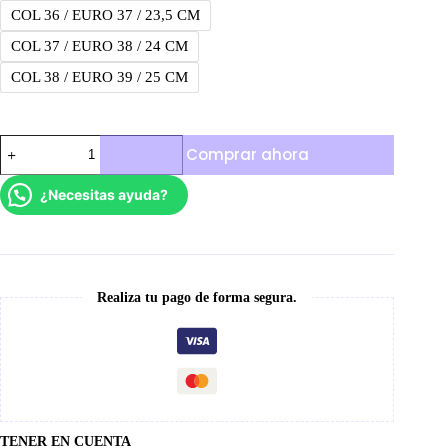
COL 36 / EURO 37 / 23,5 CM
COL 37 / EURO 38 / 24 CM
COL 38 / EURO 39 / 25 CM
Jordan
Comprar ahora
Retro
1
Bubble
¿Necesitas ayuda?
Gum
cantidad
Realiza tu pago de forma segura.
TENER EN CUENTA