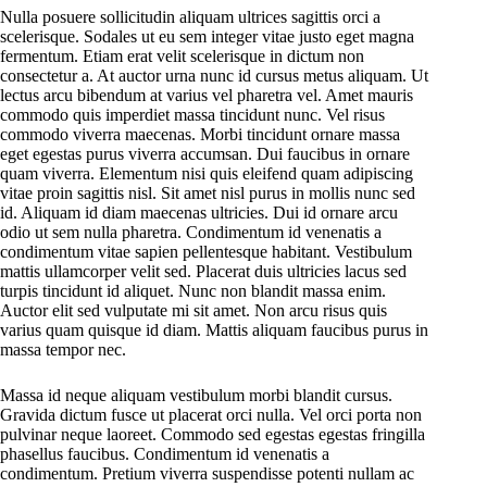
Nulla posuere sollicitudin aliquam ultrices sagittis orci a
scelerisque. Sodales ut eu sem integer vitae justo eget magna
fermentum. Etiam erat velit scelerisque in dictum non
consectetur a. At auctor urna nunc id cursus metus aliquam. Ut
lectus arcu bibendum at varius vel pharetra vel. Amet mauris
commodo quis imperdiet massa tincidunt nunc. Vel risus
commodo viverra maecenas. Morbi tincidunt ornare massa
eget egestas purus viverra accumsan. Dui faucibus in ornare
quam viverra. Elementum nisi quis eleifend quam adipiscing
vitae proin sagittis nisl. Sit amet nisl purus in mollis nunc sed
id. Aliquam id diam maecenas ultricies. Dui id ornare arcu
odio ut sem nulla pharetra. Condimentum id venenatis a
condimentum vitae sapien pellentesque habitant. Vestibulum
mattis ullamcorper velit sed. Placerat duis ultricies lacus sed
turpis tincidunt id aliquet. Nunc non blandit massa enim.
Auctor elit sed vulputate mi sit amet. Non arcu risus quis
varius quam quisque id diam. Mattis aliquam faucibus purus in
massa tempor nec.
Massa id neque aliquam vestibulum morbi blandit cursus.
Gravida dictum fusce ut placerat orci nulla. Vel orci porta non
pulvinar neque laoreet. Commodo sed egestas egestas fringilla
phasellus faucibus. Condimentum id venenatis a
condimentum. Pretium viverra suspendisse potenti nullam ac