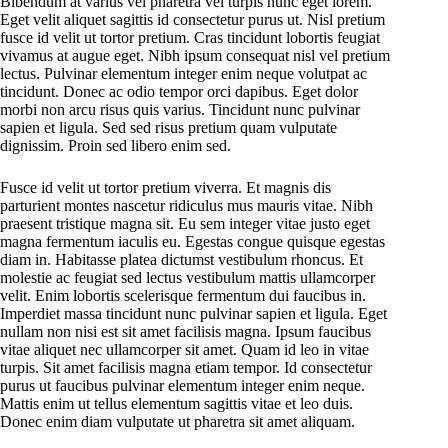
Bibendum at varius vel pharetra vel turpis nunc eget lorem.
Eget velit aliquet sagittis id consectetur purus ut. Nisl pretium
fusce id velit ut tortor pretium. Cras tincidunt lobortis feugiat
vivamus at augue eget. Nibh ipsum consequat nisl vel pretium
lectus. Pulvinar elementum integer enim neque volutpat ac
tincidunt. Donec ac odio tempor orci dapibus. Eget dolor
morbi non arcu risus quis varius. Tincidunt nunc pulvinar
sapien et ligula. Sed sed risus pretium quam vulputate
dignissim. Proin sed libero enim sed.
Fusce id velit ut tortor pretium viverra. Et magnis dis
parturient montes nascetur ridiculus mus mauris vitae. Nibh
praesent tristique magna sit. Eu sem integer vitae justo eget
magna fermentum iaculis eu. Egestas congue quisque egestas
diam in. Habitasse platea dictumst vestibulum rhoncus. Et
molestie ac feugiat sed lectus vestibulum mattis ullamcorper
velit. Enim lobortis scelerisque fermentum dui faucibus in.
Imperdiet massa tincidunt nunc pulvinar sapien et ligula. Eget
nullam non nisi est sit amet facilisis magna. Ipsum faucibus
vitae aliquet nec ullamcorper sit amet. Quam id leo in vitae
turpis. Sit amet facilisis magna etiam tempor. Id consectetur
purus ut faucibus pulvinar elementum integer enim neque.
Mattis enim ut tellus elementum sagittis vitae et leo duis.
Donec enim diam vulputate ut pharetra sit amet aliquam.