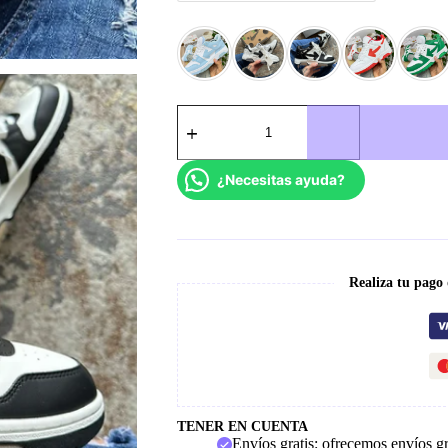
Off
White
cantidad
¿Necesitas ayuda?
Realiza tu pago
TENER EN CUENTA
Envíos gratis: ofrecemos envíos g