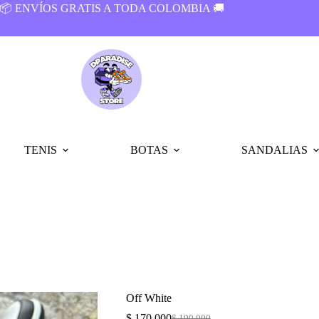
📦 ENVÍOS GRATIS A TODA COLOMBIA 🚚
TENIS
BOTAS
SANDALIAS
Off White
$
170.000
$
190.000