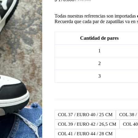
Original
Current
price
price
was:
is:
Todas nuestras referencias son importadas
$ 190.000.
$ 170.000.
Recuerda que cada par de zapatillas va en s
Cantidad de pares
1
2
3
COL 37 / EURO 40 / 25 CM
COL 38 /
COL 39 / EURO 42 / 26,5 CM
COL 40
COL 41 / EURO 44 / 28 CM