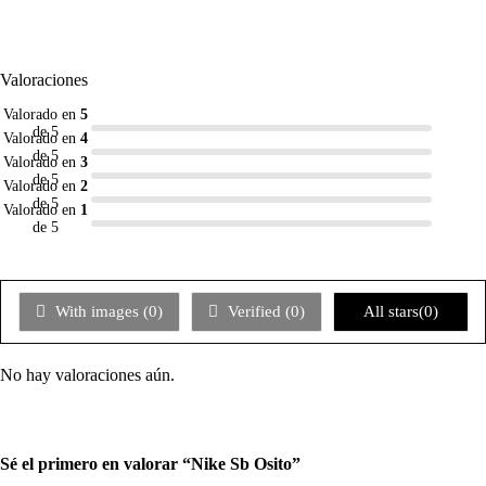
Valoraciones
Valorado en
5
de 5
Valorado en
4
de 5
Valorado en
3
de 5
Valorado en
2
de 5
Valorado en
1
de 5
With images (
0
)
Verified (
0
)
All stars(
0
)
No hay valoraciones aún.
Sé el primero en valorar “Nike Sb Osito”