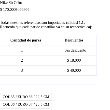
Nike Sb Osito
$
170.000
$
190.000
Original
Current
price
price
was:
is:
Todas nuestras referencias son importadas
calidad 1.1.
$ 190.000.
$ 170.000.
Recuerda que cada par de zapatillas va en su respectiva caja.
Cantidad de pares
Descuentos
1
Sin descuento
2
$ 18,000
3
$ 40,000
COL 35 / EURO 36 / 22,5 CM
COL 36 / EURO 37 / 23,5 CM