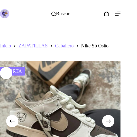
Saltar
al
contenido
Buscar
Shopping
cart
Inicio
ZAPATILLAS
Caballero
Nike Sb Osito
OFERTA