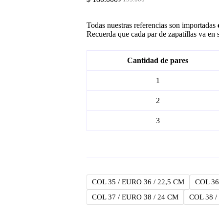
Original
Current
price
price
was:
is:
Todas nuestras referencias son importadas
$ 195.000.
$ 180.000.
Recuerda que cada par de zapatillas va en s
Cantidad de pares
1
2
3
COL 35 / EURO 36 / 22,5 CM
COL 36
COL 37 / EURO 38 / 24 CM
COL 38 /