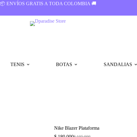
📦 ENVÍOS GRATIS A TODA COLOMBIA 🚚
TENIS
BOTAS
SANDALIAS
Nike Blazer Plataforma
$
180.000
$
195.000