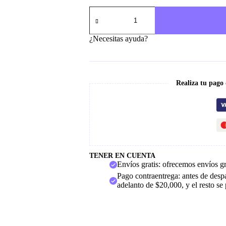
Nike
Blazer
Plataforma
cantidad
¿Necesitas ayuda?
Realiza tu pago
TENER EN CUENTA
Envíos gratis: ofrecemos envíos g
Pago contraentrega: antes de despa
adelanto de $20,000, y el resto se 