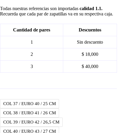
price
price
was:
is:
Todas nuestras referencias son importadas
calidad 1.1.
$ 185.000.
$ 170.000.
Recuerda que cada par de zapatillas va en su respectiva caja.
Cantidad de pares
Descuentos
1
Sin descuento
2
$ 18,000
3
$ 40,000
COL 37 / EURO 40 / 25 CM
COL 38 / EURO 41 / 26 CM
COL 39 / EURO 42 / 26,5 CM
COL 40 / EURO 43 / 27 CM