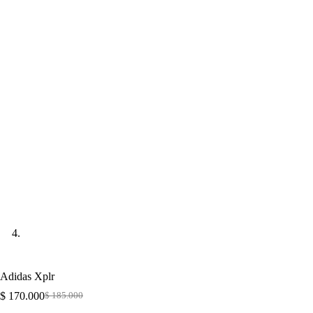
Adidas Xplr
$
170.000
$
185.000
Original
Current