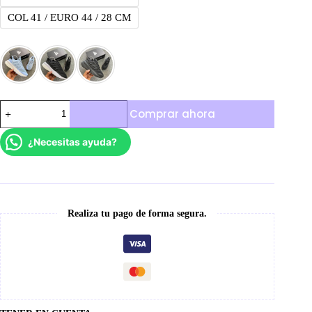
COL 41 / EURO 44 / 28 CM
Adidas
Comprar ahora
Xplr
cantidad
¿Necesitas ayuda?
Realiza tu pago de forma segura.