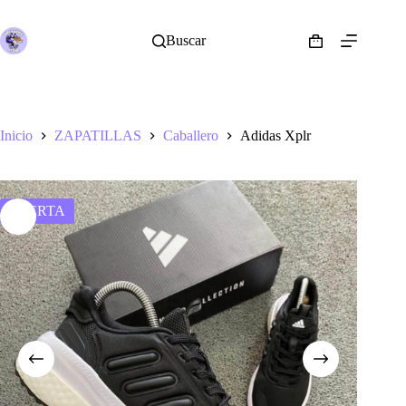
Saltar
al
contenido
Buscar
Shopping
cart
Inicio
ZAPATILLAS
Caballero
Adidas Xplr
OFERTA