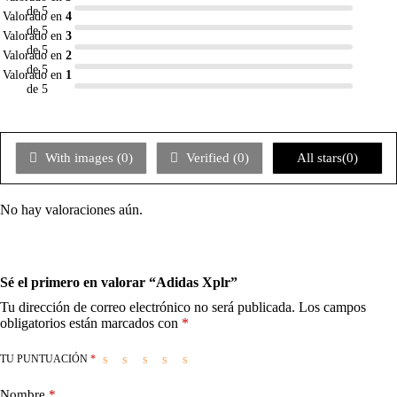
de 5
Valorado en
4
de 5
Valorado en
3
de 5
Valorado en
2
de 5
Valorado en
1
de 5
With images (
0
)
Verified (
0
)
All stars(
0
)
No hay valoraciones aún.
Sé el primero en valorar “Adidas Xplr”
Tu dirección de correo electrónico no será publicada.
Los campos
obligatorios están marcados con
*
TU PUNTUACIÓN
*
Nombre
*