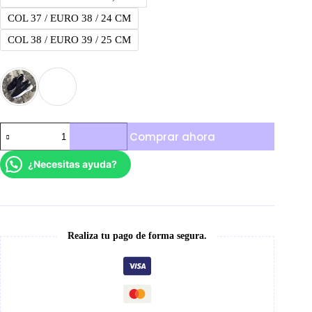
COL 37 / EURO 38 / 24 CM
COL 38 / EURO 39 / 25 CM
Adidas
Comprar ahora
Upath
cantidad
¿Necesitas ayuda?
Realiza tu pago de forma segura.