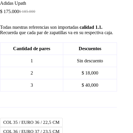
Adidas Upath
$
175.000
$
185.000
Original
Current
price
price
was:
is:
Todas nuestras referencias son importadas
calidad 1.1.
$ 185.000.
$ 175.000.
Recuerda que cada par de zapatillas va en su respectiva caja.
Cantidad de pares
Descuentos
1
Sin descuento
2
$ 18,000
3
$ 40,000
COL 35 / EURO 36 / 22,5 CM
COL 36 / EURO 37 / 23,5 CM