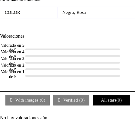
COLOR
Negro, Rosa
Valoraciones
Valorado en
5
de 5
Valorado en
4
de 5
Valorado en
3
de 5
Valorado en
2
de 5
Valorado en
1
de 5
With images (
0
)
Verified (
0
)
All stars(
0
)
No hay valoraciones aún.