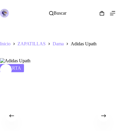
Saltar
al
contenido
Buscar
Shopping
cart
Inicio
ZAPATILLAS
Dama
Adidas Upath
OFERTA