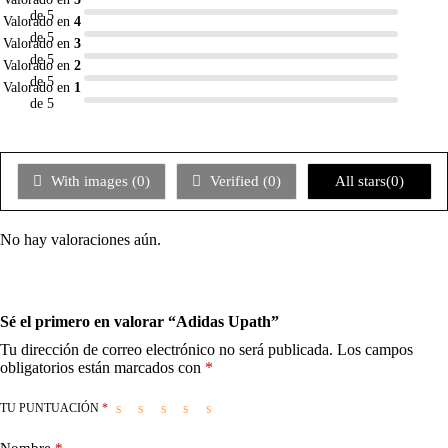
de 5
Valorado en
4
de 5
Valorado en
3
de 5
Valorado en
2
de 5
Valorado en
1
de 5
With images (
0
)
Verified (
0
)
All stars(
0
)
No hay valoraciones aún.
Sé el primero en valorar “Adidas Upath”
Tu dirección de correo electrónico no será publicada.
Los campos
obligatorios están marcados con
*
TU PUNTUACIÓN
*
Nombre
*