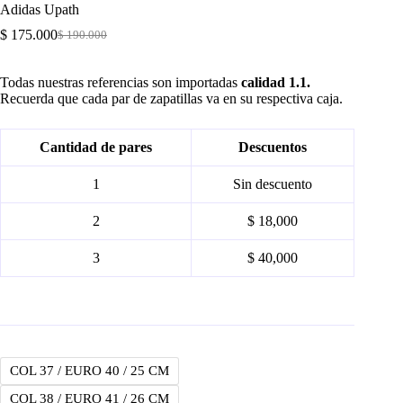
Adidas Upath
$
175.000
$
190.000
Original
Current
price
price
was:
is:
Todas nuestras referencias son importadas
calidad 1.1.
$ 190.000.
$ 175.000.
Recuerda que cada par de zapatillas va en su respectiva caja.
Cantidad de pares
Descuentos
1
Sin descuento
2
$ 18,000
3
$ 40,000
COL 37 / EURO 40 / 25 CM
COL 38 / EURO 41 / 26 CM