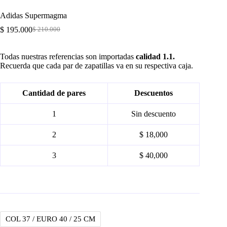
Adidas Supermagma
$
195.000
$
210.000
Original
Current
price
price
was:
is:
Todas nuestras referencias son importadas
calidad 1.1.
$ 210.000.
$ 195.000.
Recuerda que cada par de zapatillas va en su respectiva caja.
Cantidad de pares
Descuentos
1
Sin descuento
2
$ 18,000
3
$ 40,000
COL 37 / EURO 40 / 25 CM