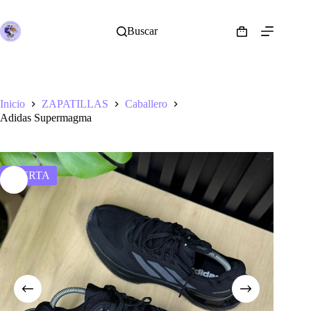
Saltar
al
contenido
Buscar
Shopping
cart
Inicio
ZAPATILLAS
Caballero
Adidas Supermagma
OFERTA