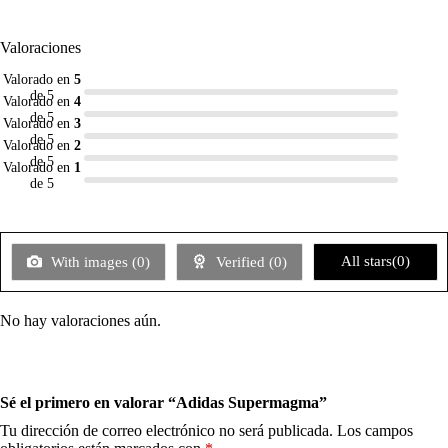
Valoraciones
Valorado en
5
de 5
Valorado en
4
de 5
Valorado en
3
de 5
Valorado en
2
de 5
Valorado en
1
de 5
All stars(
0
)
With images (
0
)
Verified (
0
)
No hay valoraciones aún.
Sé el primero en valorar “Adidas Supermagma”
Tu dirección de correo electrónico no será publicada.
Los campos