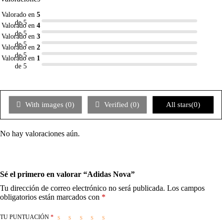
Valorado en
5
de 5
Valorado en
4
de 5
Valorado en
3
de 5
Valorado en
2
de 5
Valorado en
1
de 5
With images (
0
)
Verified (
0
)
All stars(
0
)
No hay valoraciones aún.
Sé el primero en valorar “Adidas Nova”
Tu dirección de correo electrónico no será publicada.
Los campos
obligatorios están marcados con
*
TU PUNTUACIÓN
*