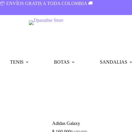
📦 ENVÍOS GRATIS A TODA COLOMBIA 🚚
TENIS
BOTAS
SANDALIAS
Adidas Galaxy
$
160.000
$
185.000