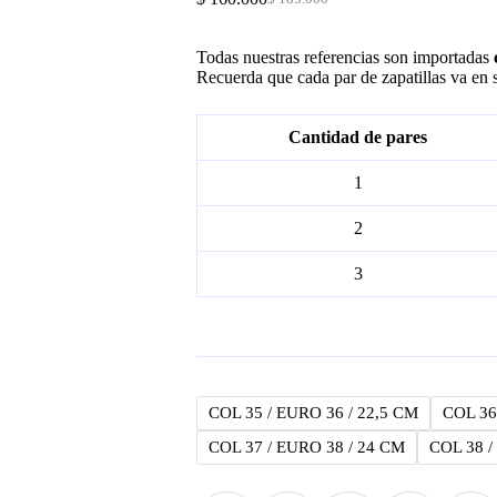
Original
Current
price
price
was:
is:
Todas nuestras referencias son importadas
$ 185.000.
$ 160.000.
Recuerda que cada par de zapatillas va en s
Cantidad de pares
1
2
3
COL 35 / EURO 36 / 22,5 CM
COL 36
COL 37 / EURO 38 / 24 CM
COL 38 /