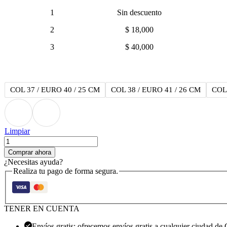
1
Sin descuento
2
$ 18,000
3
$ 40,000
COL 37 / EURO 40 / 25 CM
COL 38 / EURO 41 / 26 CM
COL 
Limpiar
Nike
Air
Comprar ahora
Ultra
¿Necesitas ayuda?
cantidad
Realiza tu pago de forma segura.
TENER EN CUENTA
Envíos gratis: ofrecemos envíos gratis a cualquier ciudad de