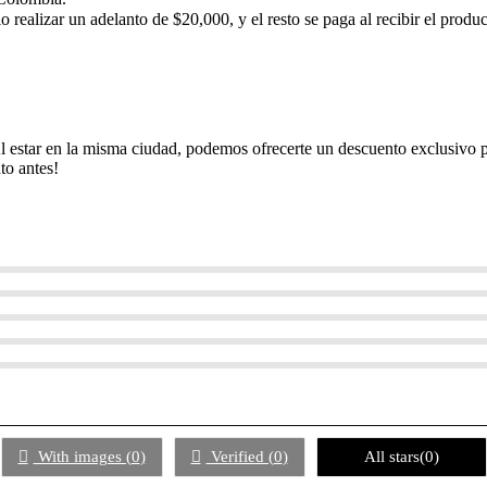
 realizar un adelanto de $20,000, y el resto se paga al recibir el produc
Al estar en la misma ciudad, podemos ofrecerte un descuento exclusivo
to antes!
With images (
0
)
Verified (
0
)
All stars(
0
)