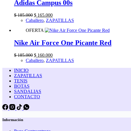
Adidas Campus 00s
Original
Current
$
185.000
$
165.000
price
price
Caballero
,
ZAPATILLAS
was:
is:
OFERTA
$ 185.000.
$ 165.000.
Nike Air Force One Picante Red
Original
Current
$
185.000
$
160.000
price
price
Caballero
,
ZAPATILLAS
was:
is:
INICIO
$ 185.000.
$ 160.000.
ZAPATILLAS
TENIS
BOTAS
SANDALIAS
CONTACTO
Información