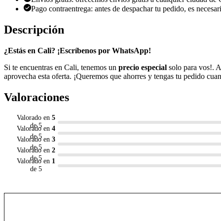
Pago contraentrega: antes de despachar tu pedido, es necesario
Descripción
¿Estás en Cali? ¡Escríbenos por WhatsApp!
Si te encuentras en Cali, tenemos un
precio especial
solo para vos!. 
aprovecha esta oferta. ¡Queremos que ahorres y tengas tu pedido cuan
Valoraciones
Valorado en
5
de 5
Valorado en
4
de 5
Valorado en
3
de 5
Valorado en
2
de 5
Valorado en
1
de 5