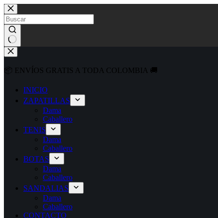
Saltar
al
contenido
No
results
📦 ENVÍOS GRATIS A TODA COLOMBIA 🚚
INICIO
ZAPATILLAS
Dama
Caballero
TENIS
Dama
Caballero
BOTAS
Dama
Caballero
SANDALIAS
Dama
Caballero
CONTACTO