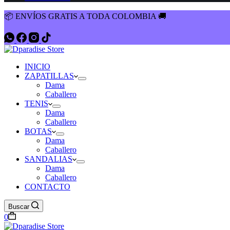
📦 ENVÍOS GRATIS A TODA COLOMBIA 🚚
INICIO
ZAPATILLAS
Dama
Caballero
TENIS
Dama
Caballero
BOTAS
Dama
Caballero
SANDALIAS
Dama
Caballero
CONTACTO
Buscar
Shopping
0
cart