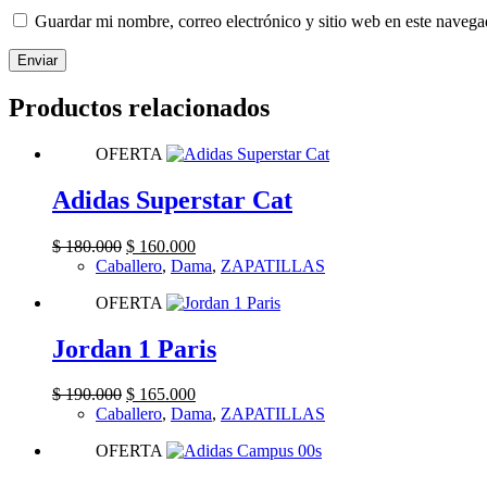
Guardar mi nombre, correo electrónico y sitio web en este naveg
Enviar
Productos relacionados
OFERTA
Adidas Superstar Cat
Original
Current
$
180.000
$
160.000
price
price
Caballero
,
Dama
,
ZAPATILLAS
was:
is:
OFERTA
$ 180.000.
$ 160.000.
Jordan 1 Paris
Original
Current
$
190.000
$
165.000
price
price
Caballero
,
Dama
,
ZAPATILLAS
was:
is:
OFERTA
$ 190.000.
$ 165.000.