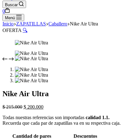
Buscar
Shopping
0
cart
Menú
Inicio
ZAPATILLAS
Caballero
Nike Air Ultra
OFERTA
🔍
Nike Air Ultra
Original
Current
$
215.000
$
200.000
price
price
Todas nuestras referencias son importadas
calidad 1.1.
was:
is:
Recuerda que cada par de zapatillas va en su respectiva caja.
$ 215.000.
$ 200.000.
Cantidad de pares
Descuentos