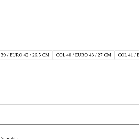
39 / EURO 42 / 26,5 CM
COL 40 / EURO 43 / 27 CM
COL 41 / 
 Colombia.