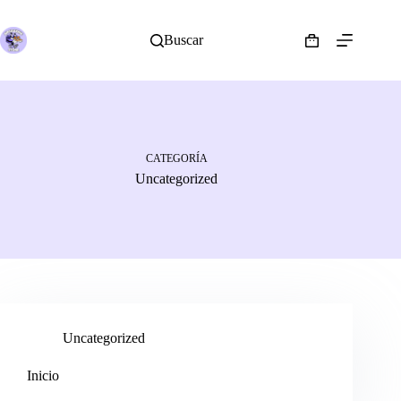
Saltar
al
contenido
Buscar
Shopping
cart
CATEGORÍA
Uncategorized
Uncategorized
Inicio