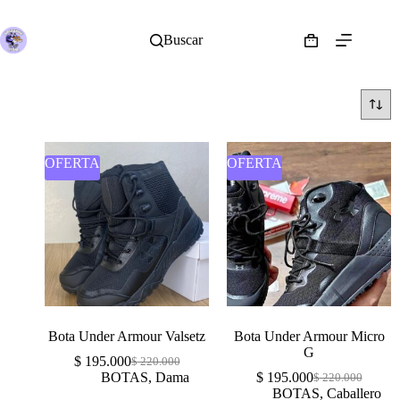
Buscar
OFERTA
OFERTA
Bota Under Armour Valsetz
Bota Under Armour Micro
G
$
195.000
$
220.000
BOTAS
,
Dama
$
195.000
$
220.000
BOTAS
,
Caballero